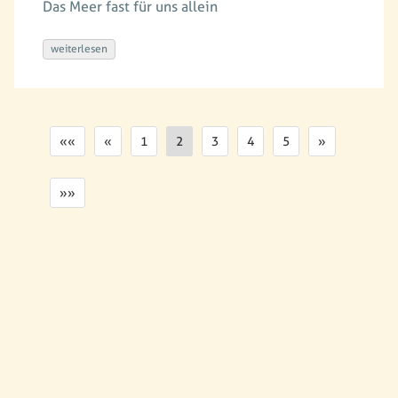
Das Meer fast für uns allein
weiterlesen
««
«
1
2
3
4
5
»
»»